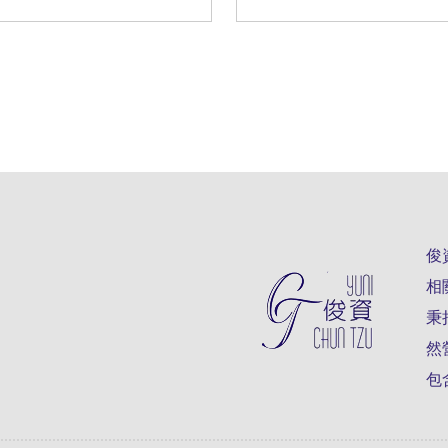
俊
相
秉
然
包