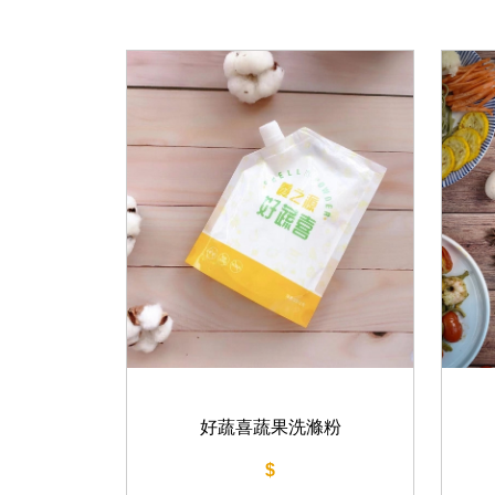
好蔬喜蔬果洗滌粉
$