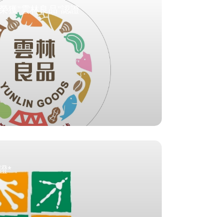
榮獲"雲林良品"認證
證*