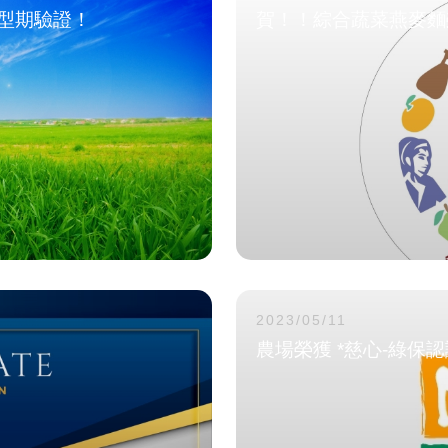
型期驗證！
賀！！綜合蔬菜燕麥麵
2023/05/11
農場榮獲 *慈心-綠保認