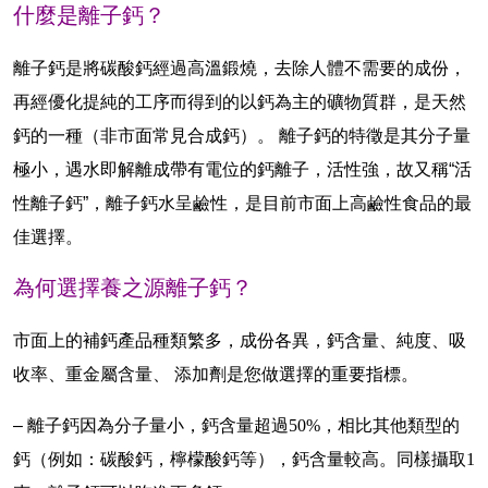
什麼是離子鈣？
離子鈣是將碳酸鈣經過高溫鍛燒，去除人體不需要的成份，
再經優化提純的工序而得到的以鈣為主的礦物質群，是天然
鈣的一種（非市面常見合成鈣）。 離子鈣的特徵是其分子量
極小，遇水即解離成帶有電位的鈣離子，活性強，故又稱“活
性離子鈣”，離子鈣水呈鹼性，是目前市面上高鹼性食品的最
佳選擇。
為何選擇養之源離子鈣？
市面上的補鈣產品種類繁多，成份各異，
鈣含量
、
純度
、
吸
收率
、
重金屬含量
、
添加劑
是您做選擇的重要指標。
– 離子鈣因為分子量小，鈣含量超過
50%
，相比其他類型的
鈣（例如：碳酸鈣，檸檬酸鈣等），鈣含量較高。同樣攝取
1