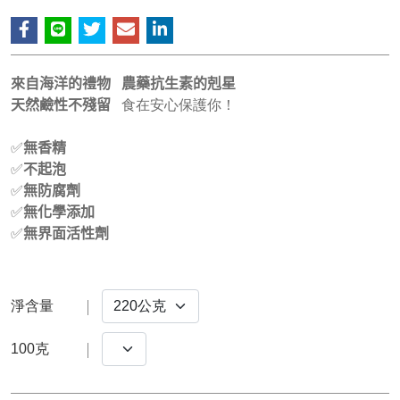
來自海洋的禮物 農藥抗生素的剋星
天然鹼性不殘留
食在安心保護你！
✅
無香精
✅
不起泡
✅
無防腐劑
✅
無化學添加
✅
無界面活性劑
淨含量
100克